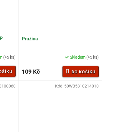
0P
Pružina
em
(>5 ks)
Skladem
(>5 ks)
109 Kč
OŠÍKU
DO KOŠÍKU
0100060
Kód:
50WB5310214010