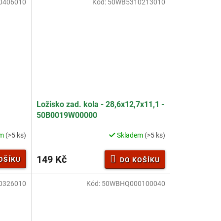
0406010
Kód:
50WB5310213010
Ložisko zad. kola - 28,6x12,7x11,1 -
50B0019W00000
em
(>5 ks)
Skladem
(>5 ks)
149 Kč
OŠÍKU
DO KOŠÍKU
0326010
Kód:
50WBHQ000100040