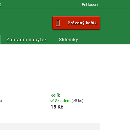
OM
Přihlášení
NÁKUPNÍ
Prázdný košík
KOŠÍK
Zahradní nábytek
Skleníky
Kolík
s)
Skladem
(>5 ks)
15 Kč