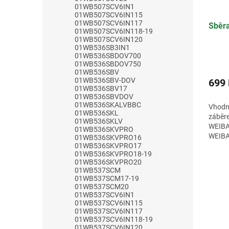
01WB507SCV6IN1
01WB507SCV6IN115
01WB507SCV6IN117
Sběra
01WB507SCV6IN118-19
01WB507SCV6IN120
01WB536SB3IN1
01WB536SBDOV700
Průmě
01WB536SBDOV750
hodno
01WB536SBV
produ
01WB536SBV-DOV
699
01WB536SBV17
je
01WB536SBVDOV
4,4
01WB536SKALVBBC
Vhodn
z
01WB536SKL
záběr
5
01WB536SKLV
WEIBA
hvězdi
01WB536SKVPRO
WEIBA
01WB536SKVPRO16
01WB536SKVPRO17
SBVE 
01WB536SKVPRO18-19
01WB536SKVPRO20
01WB537SCM
01WB537SCM17-19
01WB537SCM20
01WB537SCV6IN1
01WB537SCV6IN115
01WB537SCV6IN117
01WB537SCV6IN118-19
01WB537SCV6IN120