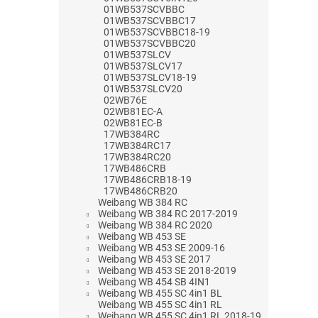
01WB537SCVBBC
01WB537SCVBBC17
01WB537SCVBBC18-19
01WB537SCVBBC20
01WB537SLCV
01WB537SLCV17
01WB537SLCV18-19
01WB537SLCV20
02WB76E
02WB81EC-A
02WB81EC-B
17WB384RC
17WB384RC17
17WB384RC20
17WB486CRB
17WB486CRB18-19
17WB486CRB20
Weibang WB 384 RC
Weibang WB 384 RC 2017-2019
Weibang WB 384 RC 2020
Weibang WB 453 SE
Weibang WB 453 SE 2009-16
Weibang WB 453 SE 2017
Weibang WB 453 SE 2018-2019
Weibang WB 454 SB 4IN1
Weibang WB 455 SC 4in1 BL
Weibang WB 455 SC 4in1 RL
Weibang WB 455 SC 4in1 RL 2018-19