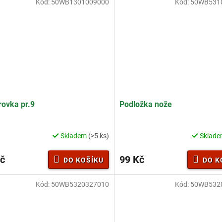
Kód:
50WB1301009000
Kód:
50WB531
ovka pr.9
Podložka nože
Skladem
(>5 ks)
Sklad
č
99 Kč
DO KOŠÍKU
DO K
Kód:
50WB5320327010
Kód:
50WB532