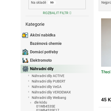
a
Na skladě
Nejpr
99
e
z
l
e
ROZBALIT FILTR
V
n
Přeskočit
ý
í
Kategorie
kategorie
p
p
i
r
Akční nabídka
s
o
Bazénová chemie
p
d
r
u
Domácí potřeby
o
k
Elektromoto
d
t
u
ů
Náhradní díly
Třecí
k
Náhradní díly ACTIVE
t
Náhradní díly PUBERT
ů
Náhradní díly VeGA
Náhradní díly VERDEMAX
Náhradní díly Weibang
45 K
dle kódu
01WB453SE
01WB453SE17