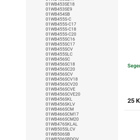
01WB453SE18
01WB453SE9
01WB454SB
01WB455S-C
01WB455S-C17
01WB455S-C18
01WB455S-C20
01WB455SC16
01WB455SC17
01WB455SCV
01WB455SLC
01WB456SC
01WB456SC18
Seger
01WB456SC20
01WB456SCV
01WB456SCV18
01WB456SCV20
01WB456SCVE
01WB456SCVE20
01WB456SKL
25 K
01WB456SKLV
01WB466SCM
01WB466SCM17
01WB466SCM20
01WB476SKLAL
01WB505SLCV
01WB506SB
01WB506SBDOV