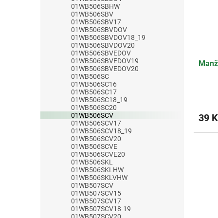
01WB506SBHW
01WB506SBV
01WB506SBV17
01WB506SBVDOV
01WB506SBVDOV18_19
01WB506SBVDOV20
01WB506SBVEDOV
01WB506SBVEDOV19
Manž
01WB506SBVEDOV20
01WB506SC
01WB506SC16
01WB506SC17
01WB506SC18_19
01WB506SC20
01WB506SCV
39 K
01WB506SCV17
01WB506SCV18_19
01WB506SCV20
01WB506SCVE
01WB506SCVE20
01WB506SKL
01WB506SKLHW
01WB506SKLVHW
01WB507SCV
01WB507SCV15
01WB507SCV17
01WB507SCV18-19
01WB507SCV20