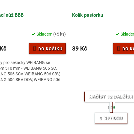
cí nůž BBB
Kolík pastorku
Skladem
(>5 ks)
Sklad
rné
cení
ktu
 Kč
39 Kč
DO KOŠÍKU
DO K
ý pro sekačky WEIBANG se
em 510 mm - WEIBANG 506 SC,
NG 506 SCV, WEIBANG 506 SBV,
ček.
NG 506 SBV DOV, WEIBANG 506
DOV, WEIBANG 506 SCVE.
NAČÍST 12 DALŠÍCH
S
1
9
t
O
r
v
NAHORU
á
l
n
á
k
d