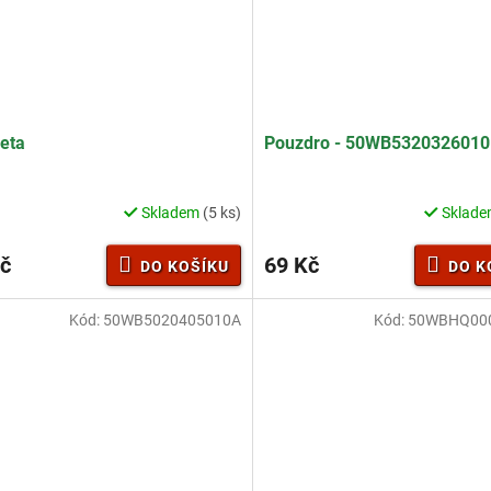
eta
Pouzdro - 50WB532032601
Skladem
(5 ks)
Sklad
č
69 Kč
DO KOŠÍKU
DO K
Kód:
50WB5020405010A
Kód:
50WBHQ00