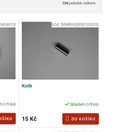
104
položek celkem
0404010
Kód:
50WBHQ000100030
Kolík
em
(>5 ks)
Skladem
(>5 ks)
15 Kč
OŠÍKU
DO KOŠÍKU