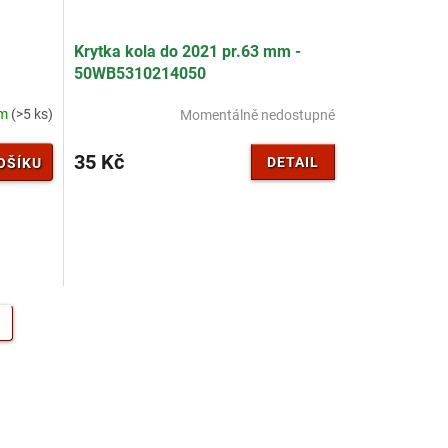
Krytka kola do 2021 pr.63 mm -
50WB5310214050
em
(>5 ks)
Momentálně nedostupné
35 Kč
DETAIL
OŠÍKU