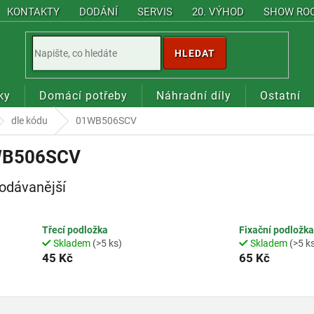
KONTAKTY
DODÁNÍ
SERVIS
20. VÝHOD
SHOW RO
HLEDAT
ky
Domácí potřeby
Náhradní díly
Ostatní
dle kódu
01WB506SCV
B506SCV
odávanější
Třecí podložka
Fixační podložka
Skladem
(>5 ks)
Skladem
(>5 k
45 Kč
65 Kč