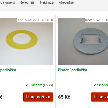
odávanější
Nejlevnější
Nejdražší
Abecedně
Kód:
50WB5310402010
Kód:
50WB531
 podložka
Fixační podložka
Skladem
(>5 ks)
Sklad
č
65 Kč
DO KOŠÍKU
DO K