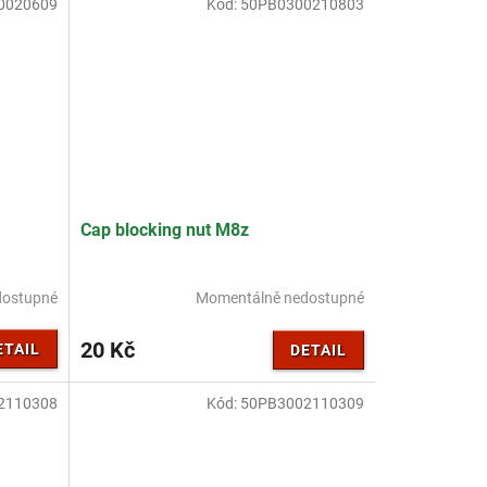
0020609
Kód:
50PB0300210803
Cap blocking nut M8z
dostupné
Momentálně nedostupné
20 Kč
ETAIL
DETAIL
2110308
Kód:
50PB3002110309