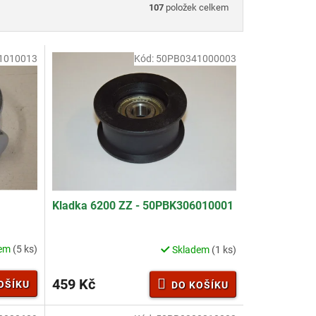
107
položek celkem
1010013
Kód:
50PB0341000003
Kladka 6200 ZZ - 50PBK306010001
dem
(5 ks)
Skladem
(1 ks)
459 Kč
OŠÍKU
DO KOŠÍKU