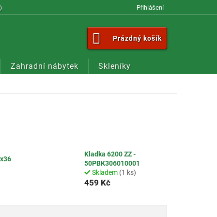
OM
Přihlášení
NÁKUPNÍ
Prázdný košík
KOŠÍK
Zahradní nábytek
Skleníky
Kladka 6200 ZZ -
8x36
50PBK306010001
Skladem
(1 ks)
459 Kč