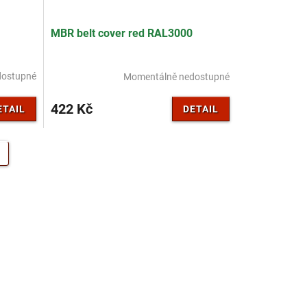
MBR belt cover red RAL3000
dostupné
Momentálně nedostupné
422 Kč
ETAIL
DETAIL