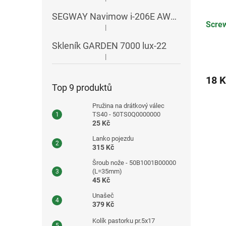
Hodnocení produktu je 5 z 5 hvězdiček.
SEGWAY Navimow i-206E AWD RTK
Scre
|
Hodnocení produktu je 5 z 5 hvězdiček.
Skleník GARDEN 7000 lux-22
|
Hodnocení produktu je 5 z 5 hvězdiček.
18 K
Top 9 produktů
Pružina na drátkový válec
TS40 - 50TS0Q0000000
25 Kč
Lanko pojezdu
315 Kč
Šroub nože - 50B1001B00000
(L=35mm)
45 Kč
Unašeč
379 Kč
Kolík pastorku pr.5x17