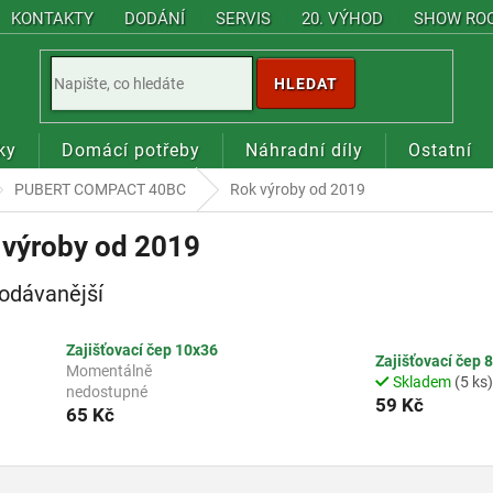
KONTAKTY
DODÁNÍ
SERVIS
20. VÝHOD
SHOW RO
HLEDAT
ky
Domácí potřeby
Náhradní díly
Ostatní
PUBERT COMPACT 40BC
Rok výroby od 2019
 výroby od 2019
odávanější
Zajišťovací čep 10x36
Zajišťovací čep 
Momentálně
Skladem
(5 ks)
nedostupné
59 Kč
65 Kč