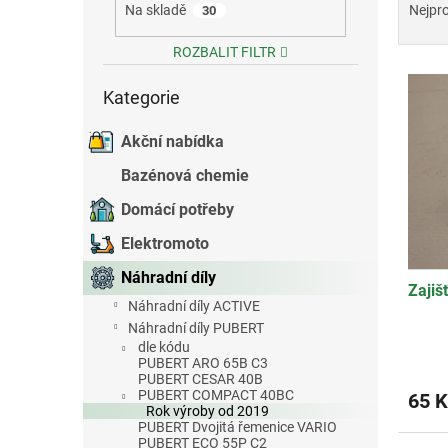
a
Na skladě
Nejpr
30
e
z
l
e
ROZBALIT FILTR
V
n
Přeskočit
ý
í
Kategorie
kategorie
p
p
i
r
Akční nabídka
s
o
Bazénová chemie
p
d
r
u
Domácí potřeby
o
k
Elektromoto
d
t
u
ů
Náhradní díly
Zajiš
k
Náhradní díly ACTIVE
t
Náhradní díly PUBERT
ů
dle kódu
PUBERT ARO 65B C3
PUBERT CESAR 40B
PUBERT COMPACT 40BC
65 K
Rok výroby od 2019
PUBERT Dvojitá řemenice VARIO
PUBERT ECO 55P C2