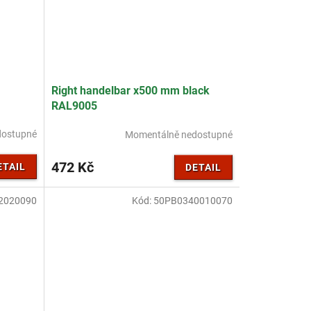
Right handelbar x500 mm black
RAL9005
dostupné
Momentálně nedostupné
472 Kč
ETAIL
DETAIL
2020090
Kód:
50PB0340010070