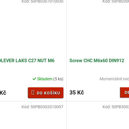
Kód:
50PB0307010030
Kód:
50PB030
LEVER LAKS C27 NUT M6
Screw CHC M6x60 DIN912
Skladem
(5 ks)
Momentálně ne
35 Kč
 Kč
D
DO KOŠÍKU
Kód:
50PB0302010097
Kód:
50PB300