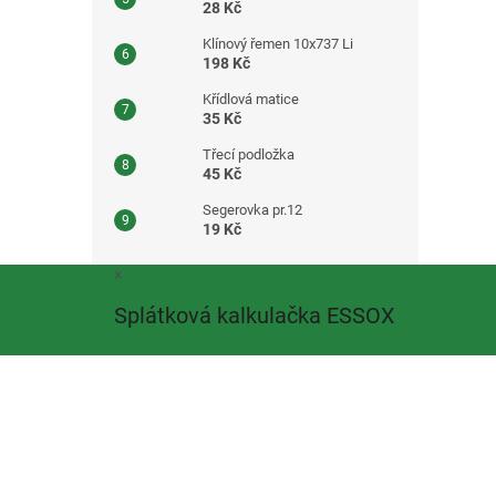
28 Kč
Klínový řemen 10x737 Li
198 Kč
Křídlová matice
35 Kč
Třecí podložka
45 Kč
Segerovka pr.12
19 Kč
Z
×
á
Splátková kalkulačka ESSOX
p
a
t
í