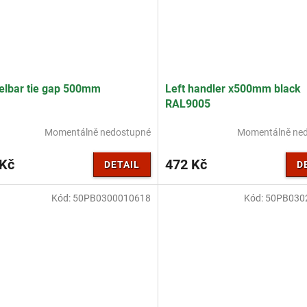
elbar tie gap 500mm
Left handler x500mm black
RAL9005
Momentálně nedostupné
Momentálně ne
 Kč
472 Kč
DETAIL
D
Kód:
50PB0300010618
Kód:
50PB030