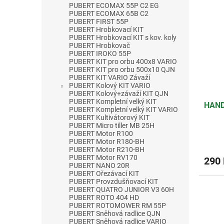
PUBERT ECOMAX 55P C2 EG
PUBERT ECOMAX 65B C2
PUBERT FIRST 55P
PUBERT Hrobkovací KIT
PUBERT Hrobkovací KIT s kov. koly
PUBERT Hrobkovač
PUBERT IROKO 55P
PUBERT KIT pro orbu 400x8 VARIO
PUBERT KIT pro orbu 500x10 QJN
PUBERT KIT VARIO Závaží
PUBERT Kolový KIT VARIO
PUBERT Kolový+závaží KIT QJN
PUBERT Kompletní velký KIT
HAND
PUBERT Kompletní velký KIT VARIO
PUBERT Kultivátorový KIT
PUBERT Micro tiller MB 25H
PUBERT Motor R100
PUBERT Motor R180-BH
PUBERT Motor R210-BH
PUBERT Motor RV170
290
PUBERT NANO 20R
PUBERT Ořezávací KIT
PUBERT Provzdušňovací KIT
PUBERT QUATRO JUNIOR V3 60H
PUBERT ROTO 404 HD
PUBERT ROTOMOWER RM 55P
PUBERT Sněhová radlice QJN
PUBERT Sněhová radlice VARIO