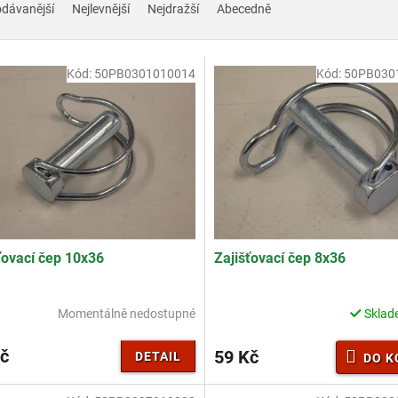
odávanější
Nejlevnější
Nejdražší
Abecedně
Kód:
50PB0301010014
Kód:
50PB030
ťovací čep 10x36
Zajišťovací čep 8x36
Momentálně nedostupné
Skla
č
59 Kč
DETAIL
DO K