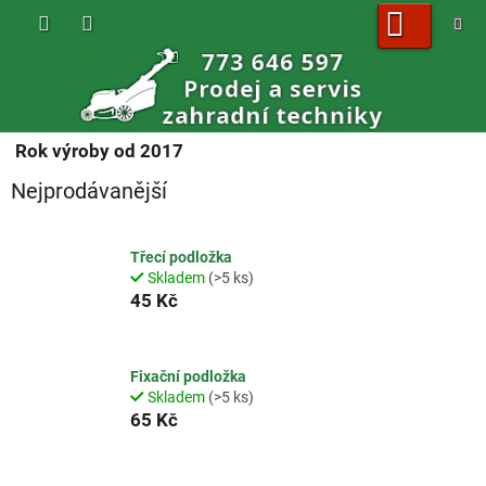
Přejít
na
obsah
NÁKUPNÍ
KOŠÍK
Rok výroby od 2017
Nejprodávanější
Třecí podložka
Skladem
(>5 ks)
45 Kč
Fixační podložka
Skladem
(>5 ks)
65 Kč