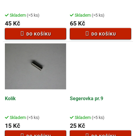
u
k
t
Skladem
(>5 ks)
Skladem
(>5 ks)
ů
45 Kč
65 Kč
DO KOŠÍKU
DO KOŠÍKU
Kolík
Segerovka pr.9
Skladem
(>5 ks)
Skladem
(>5 ks)
15 Kč
25 Kč