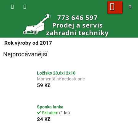
Přejít
na
obsah
NÁKUPNÍ
KOŠÍK
Rok výroby od 2017
Nejprodávanější
Ložisko 28,6x12x10
Momentálně nedostupné
59 Kč
Sponka lanka
Skladem
(1 ks)
24 Kč