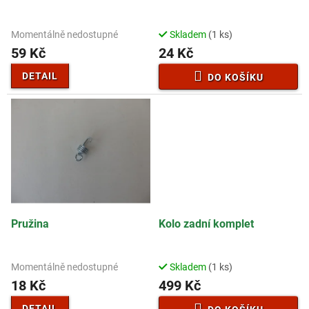
u
k
t
Momentálně nedostupné
Skladem
(1 ks)
ů
59 Kč
24 Kč
DETAIL
DO KOŠÍKU
Pružina
Kolo zadní komplet
Momentálně nedostupné
Skladem
(1 ks)
18 Kč
499 Kč
DETAIL