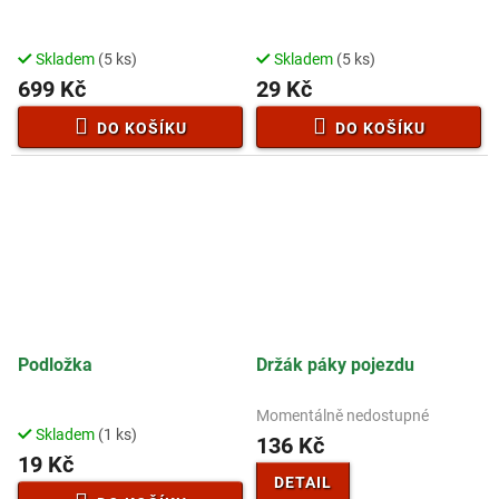
Skladem
(5 ks)
Skladem
(5 ks)
699 Kč
29 Kč
DO KOŠÍKU
DO KOŠÍKU
Podložka
Držák páky pojezdu
Momentálně nedostupné
Průměrné
Skladem
(1 ks)
hodnocení
136 Kč
19 Kč
produktu
je
DETAIL