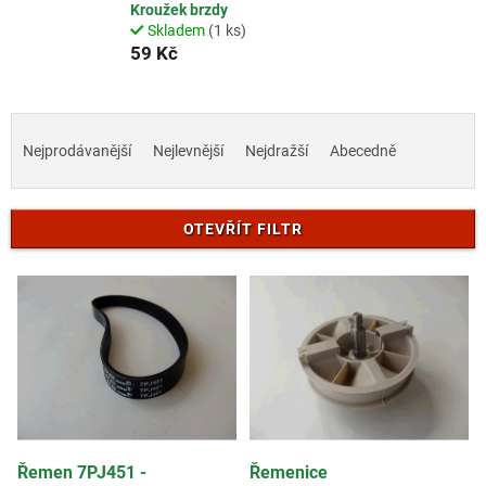
Kroužek brzdy
Skladem
(1 ks)
59 Kč
Ř
a
Nejprodávanější
Nejlevnější
Nejdražší
Abecedně
z
e
n
OTEVŘÍT FILTR
í
p
V
r
ý
o
p
d
i
u
s
k
p
t
r
ů
o
d
Řemen 7PJ451 -
Řemenice