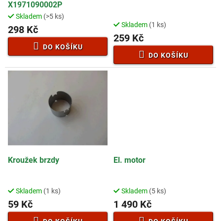
u
X1971090002P
k
Skladem
(>5 ks)
Průměrné
t
Skladem
(1 ks)
hodnocení
298 Kč
ů
259 Kč
produktu
je
DO KOŠÍKU
1,0
DO KOŠÍKU
z
5
hvězdiček.
Kroužek brzdy
El. motor
Skladem
(1 ks)
Skladem
(5 ks)
59 Kč
1 490 Kč