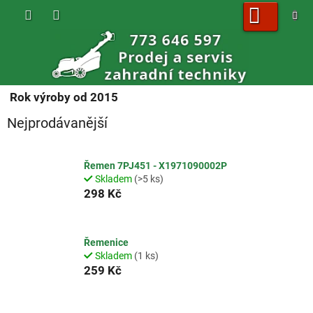
Přejít
na
obsah
NÁKUPNÍ
KOŠÍK
Rok výroby od 2015
Nejprodávanější
Řemen 7PJ451 - X1971090002P
Skladem
(>5 ks)
298 Kč
Řemenice
Skladem
(1 ks)
259 Kč