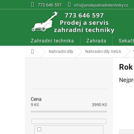
Přejít
773 646 597
info@prodejzahradnitechniky.cz
na
obsah
Zahradní technika
Zahrada
Sekač
Domů
Náhradní díly
Náhradní díly VeGA
P
Rok
o
s
Nejpr
t
r
a
Cena
n
9
Kč
3990
Kč
n
í
p
a
Ř
n