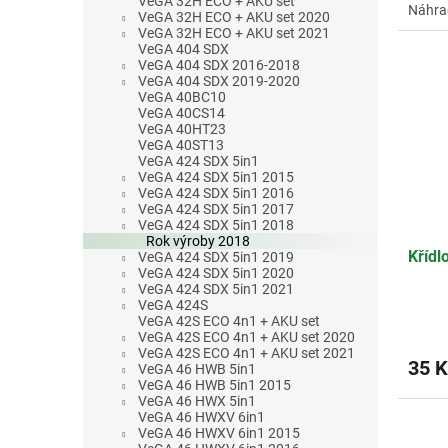
VeGA 32H ECO + AKU set
Náhra
VeGA 32H ECO + AKU set 2020
VeGA 32H ECO + AKU set 2021
VeGA 404 SDX
VeGA 404 SDX 2016-2018
VeGA 404 SDX 2019-2020
VeGA 40BC10
VeGA 40CS14
VeGA 40HT23
VeGA 40ST13
VeGA 424 SDX 5in1
VeGA 424 SDX 5in1 2015
VeGA 424 SDX 5in1 2016
VeGA 424 SDX 5in1 2017
VeGA 424 SDX 5in1 2018
Rok výroby 2018
Křídl
VeGA 424 SDX 5in1 2019
VeGA 424 SDX 5in1 2020
VeGA 424 SDX 5in1 2021
VeGA 424S
VeGA 42S ECO 4n1 + AKU set
Průmě
VeGA 42S ECO 4n1 + AKU set 2020
hodno
VeGA 42S ECO 4n1 + AKU set 2021
produ
35 K
VeGA 46 HWB 5in1
je
VeGA 46 HWB 5in1 2015
4,7
VeGA 46 HWX 5in1
VeGA 46 HWXV 6in1
z
VeGA 46 HWXV 6in1 2015
5