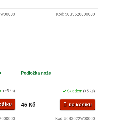
1W00000
Kód:
50G3520000000
m
Podložka nože
em
(>5 ks)
Skladem
(>5 ks)
45 Kč
OŠÍKU
DO KOŠÍKU
2000000
Kód:
50B3022W00000