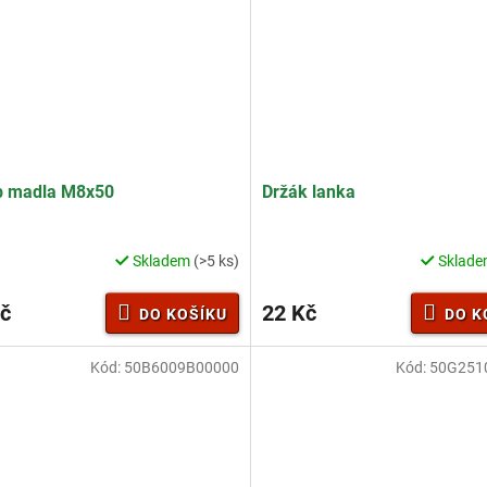
ček.
b madla M8x50
Držák lanka
Skladem
(>5 ks)
Sklad
č
22 Kč
DO KOŠÍKU
DO K
Kód:
50B6009B00000
Kód:
50G251