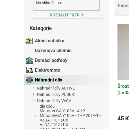
Na skladě
68
a
e
Nejpr
z
l
ROZBALIT FILTR
e
Přeskočit
V
n
Kategorie
kategorie
ý
í
p
p
Akční nabídka
i
r
s
o
Bazénová chemie
p
d
Domácí potřeby
r
u
o
k
Elektromoto
d
t
Náhradní díly
u
ů
Šrou
k
Náhradní díly ACTIVE
(L=3
t
Náhradní díly PUBERT
ů
Náhradní díly VeGA
dle kódu
Motor VeGA Y100V - 4HP
Motor VeGA Y100V - 4HP 2014-19
45 K
VeGA 1101 LUX
VeGA 1102 LUX