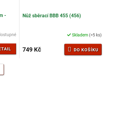
m -
Nůž sběrací BBB 455 (456)
dostupné
Skladem
(>5 ks)
749 Kč
ETAIL
DO KOŠÍKU