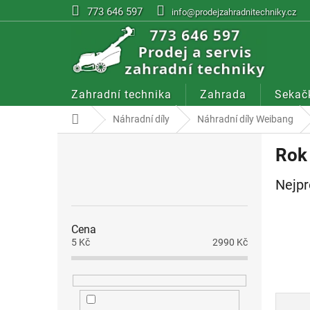
Přejít
773 646 597
info@prodejzahradnitechniky.cz
na
obsah
Zahradní technika
Zahrada
Sekač
Domů
Náhradní díly
Náhradní díly Weibang
P
Rok
o
s
Nejpr
t
r
a
Cena
n
5
Kč
2990
Kč
n
í
p
a
Ř
n