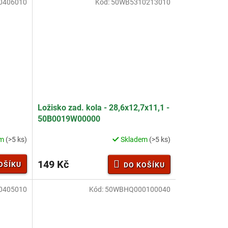
0406010
Kód:
50WB5310213010
Ložisko zad. kola - 28,6x12,7x11,1 -
50B0019W00000
em
(>5 ks)
Skladem
(>5 ks)
149 Kč
OŠÍKU
DO KOŠÍKU
0405010
Kód:
50WBHQ000100040