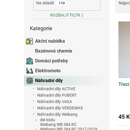
a
Na skladě
Nejpr
110
e
z
l
e
ROZBALIT FILTR
V
n
Přeskočit
ý
í
Kategorie
kategorie
p
p
i
r
Akční nabídka
s
o
Bazénová chemie
p
d
r
u
Domácí potřeby
o
k
Elektromoto
d
t
u
ů
Náhradní díly
Třecí
k
Náhradní díly ACTIVE
t
Náhradní díly PUBERT
ů
Náhradní díly VeGA
Náhradní díly VERDEMAX
Náhradní díly Weibang
45 K
dle kódu
Weibang WB 384 RC
Weibang WB 384 RC 2017-2019