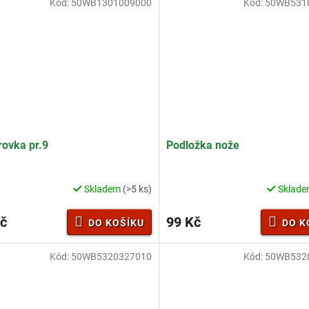
Kód:
50WB1301009000
Kód:
50WB531
ovka pr.9
Podložka nože
Skladem
(>5 ks)
Sklad
č
99 Kč
DO KOŠÍKU
DO K
Kód:
50WB5320327010
Kód:
50WB532