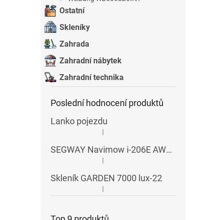
Ostatní
Skleníky
Zahrada
Zahradní nábytek
Zahradní technika
Poslední hodnocení produktů
Lanko pojezdu
|
Hodnocení produktu je 5 z 5 hvězdiček.
SEGWAY Navimow i-206E AWD RTK
|
Hodnocení produktu je 5 z 5 hvězdiček.
Skleník GARDEN 7000 lux-22
|
Hodnocení produktu je 5 z 5 hvězdiček.
Top 9 produktů