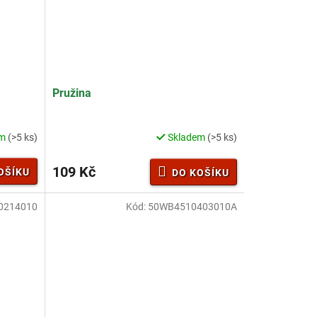
Pružina
em
(>5 ks)
Skladem
(>5 ks)
109 Kč
OŠÍKU
DO KOŠÍKU
0214010
Kód:
50WB4510403010A