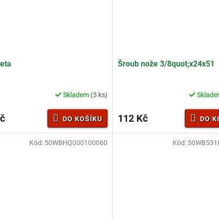
eta
Šroub nože 3/8quot;x24x51
Skladem
(5 ks)
Sklad
č
112 Kč
DO KOŠÍKU
DO K
Kód:
50WBHQ000100060
Kód:
50WB531