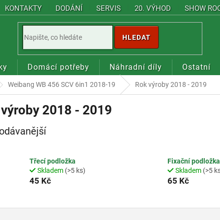
KONTAKTY
DODÁNÍ
SERVIS
20. VÝHOD
SHOW RO
HLEDAT
ky
Domácí potřeby
Náhradní díly
Ostatní
Weibang WB 456 SCV 6in1 2018-19
Rok výroby 2018 - 2019
 výroby 2018 - 2019
odávanější
Třecí podložka
Fixační podložka
Skladem
(>5 ks)
Skladem
(>5 k
45 Kč
65 Kč