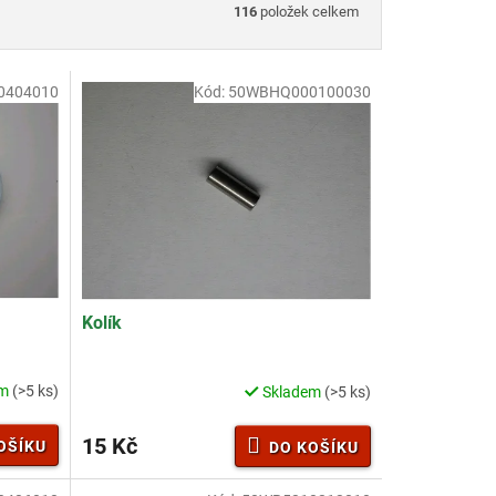
116
položek celkem
0404010
Kód:
50WBHQ000100030
Kolík
em
(>5 ks)
Skladem
(>5 ks)
15 Kč
OŠÍKU
DO KOŠÍKU