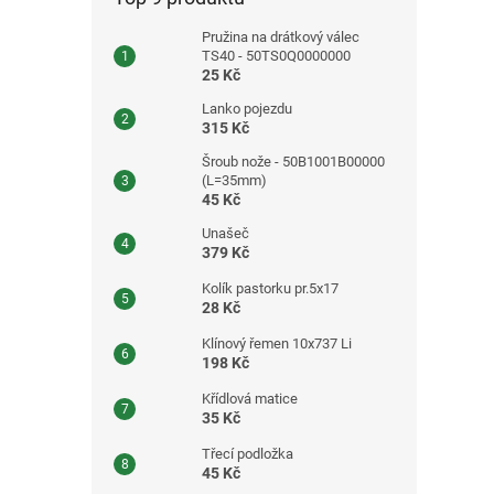
Pružina na drátkový válec
TS40 - 50TS0Q0000000
25 Kč
Lanko pojezdu
315 Kč
Šroub nože - 50B1001B00000
(L=35mm)
45 Kč
Unašeč
379 Kč
Kolík pastorku pr.5x17
28 Kč
Klínový řemen 10x737 Li
198 Kč
Křídlová matice
35 Kč
Třecí podložka
45 Kč