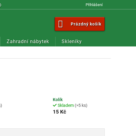
OM
Přihlášení
NÁKUPNÍ
Prázdný košík
KOŠÍK
Zahradní nábytek
Skleníky
Kolík
s)
Skladem
(>5 ks)
15 Kč