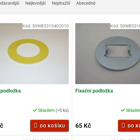
odávanější
Nejlevnější
Nejdražší
Abecedně
Kód:
50WB5310402010
Kód:
50WB531
 podložka
Fixační podložka
Skladem
(>5 ks)
Sklad
č
65 Kč
DO KOŠÍKU
DO K