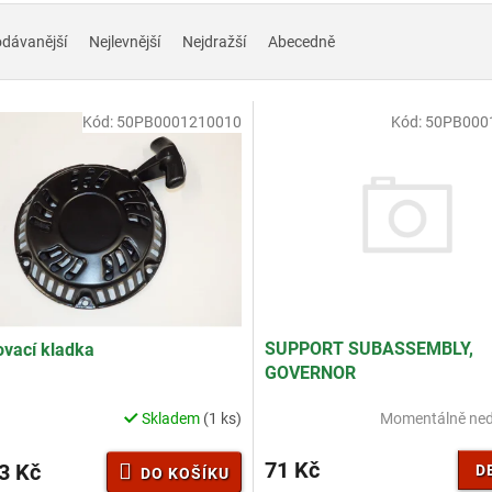
odávanější
Nejlevnější
Nejdražší
Abecedně
Kód:
50PB0001210010
Kód:
50PB000
SUPPORT SUBASSEMBLY,
ovací kladka
GOVERNOR
Momentálně ne
Skladem
(1 ks)
71 Kč
3 Kč
D
DO KOŠÍKU