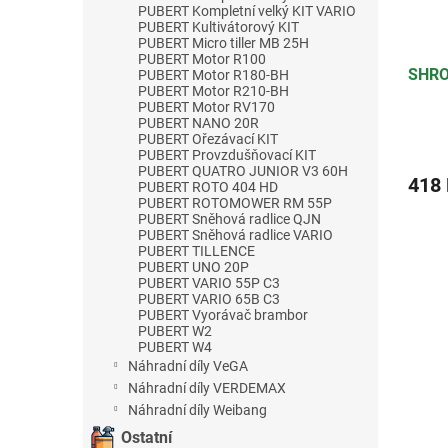
PUBERT Kompletní velký KIT VARIO
PUBERT Kultivátorový KIT
PUBERT Micro tiller MB 25H
PUBERT Motor R100
SHR
PUBERT Motor R180-BH
PUBERT Motor R210-BH
PUBERT Motor RV170
PUBERT NANO 20R
PUBERT Ořezávací KIT
PUBERT Provzdušňovací KIT
PUBERT QUATRO JUNIOR V3 60H
418
PUBERT ROTO 404 HD
PUBERT ROTOMOWER RM 55P
PUBERT Sněhová radlice QJN
PUBERT Sněhová radlice VARIO
PUBERT TILLENCE
PUBERT UNO 20P
PUBERT VARIO 55P C3
PUBERT VARIO 65B C3
PUBERT Vyorávač brambor
PUBERT W2
PUBERT W4
Náhradní díly VeGA
Náhradní díly VERDEMAX
Náhradní díly Weibang
Ostatní