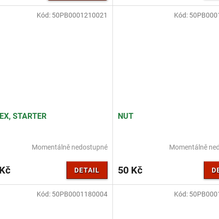
Kód:
50PB0001210021
Kód:
50PB000
EX, STARTER
NUT
Momentálně nedostupné
Momentálně ne
 Kč
50 Kč
DETAIL
D
Kód:
50PB0001180004
Kód:
50PB000