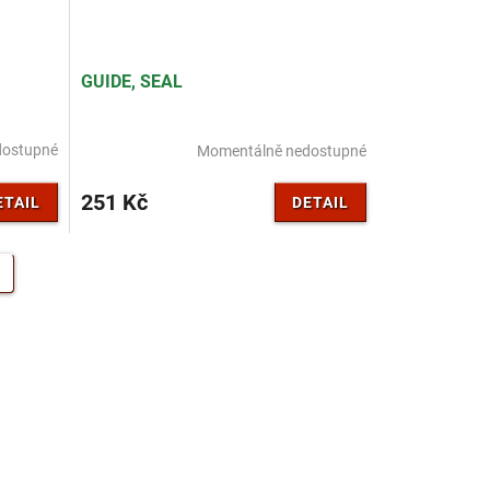
GUIDE, SEAL
dostupné
Momentálně nedostupné
251 Kč
ETAIL
DETAIL