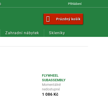
OM
Přihlášení
NÁKUPNÍ
Prázdný košík
KOŠÍK
Zahradní nábytek
Skleníky
FLYWHEEL
SUBASSEMBLY
Momentálně
nedostupné
1 086 Kč