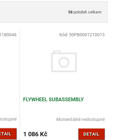
58
položek celkem
1180046
Kód:
50PB0001210013
FLYWHEEL SUBASSEMBLY
dostupné
Momentálně nedostupné
1 086 Kč
ETAIL
DETAIL