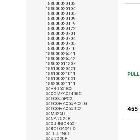
188000020103
188000020104
188000020105
188000020109
188000020119
188000020122
188000020701
188000020704
188000020705
188000020710
188000026511
188000026512
188002011307
188100020421
188100021011
PULL
188100021031
188200021111
34ARO65BC3
34COMPACT40BC
34ECO55PC2
34ECOMAX55PC2EG
455
34ECOMAX65BC2
34MB25H
34NANO20R
34QJUNIOR60H
34ROTO404HD
34TILLENCE
34UNO20P