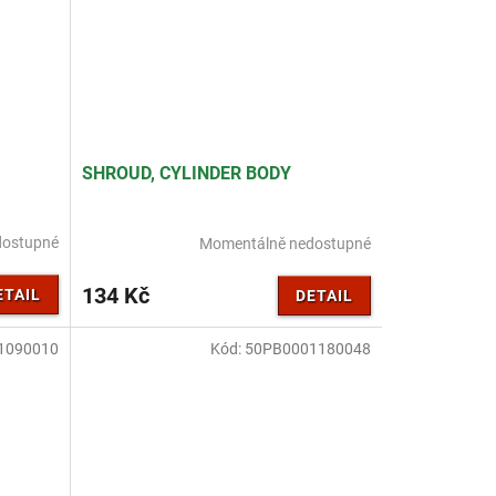
SHROUD, CYLINDER BODY
dostupné
Momentálně nedostupné
134 Kč
ETAIL
DETAIL
1090010
Kód:
50PB0001180048