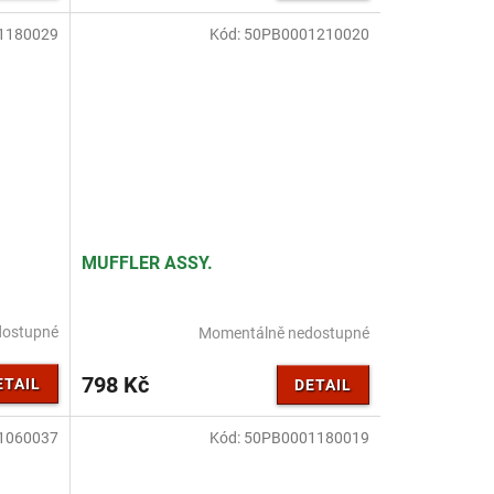
1180029
Kód:
50PB0001210020
MUFFLER ASSY.
dostupné
Momentálně nedostupné
798 Kč
ETAIL
DETAIL
1060037
Kód:
50PB0001180019