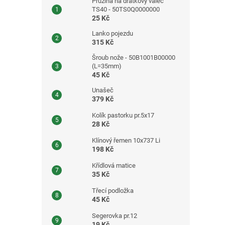
Pružina na drátkový válec
TS40 - 50TS0Q0000000
25 Kč
Lanko pojezdu
315 Kč
Šroub nože - 50B1001B00000
(L=35mm)
45 Kč
Unašeč
379 Kč
Kolík pastorku pr.5x17
28 Kč
Klínový řemen 10x737 Li
198 Kč
Křídlová matice
35 Kč
Třecí podložka
45 Kč
Segerovka pr.12
19 Kč