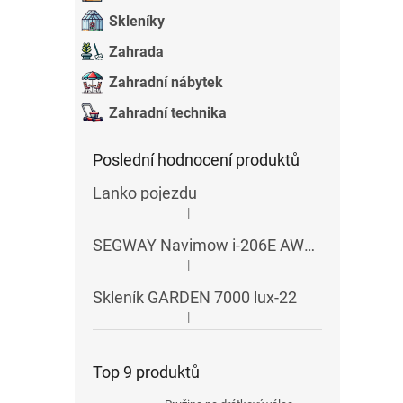
Skleníky
Zahrada
Zahradní nábytek
Zahradní technika
Poslední hodnocení produktů
Lanko pojezdu
|
Hodnocení produktu je 5 z 5 hvězdiček.
SEGWAY Navimow i-206E AWD RTK
|
Hodnocení produktu je 5 z 5 hvězdiček.
Skleník GARDEN 7000 lux-22
|
Hodnocení produktu je 5 z 5 hvězdiček.
Top 9 produktů