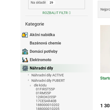
Na skladě
Ř
29
e
a
l
Nejpr
ROZBALIT FILTR
z
e
Přeskočit
Kategorie
kategorie
V
n
ý
í
Akční nabídka
p
p
i
r
Bazénová chemie
s
o
Domácí potřeby
p
d
r
u
Elektromoto
o
k
d
t
Náhradní díly
u
ů
Náhradní díly ACTIVE
Start
k
Náhradní díly PUBERT
t
dle kódu
ů
01FIRST55P
01RM55P
12IROKO55P
17CESAR40B
1 30
188000010202
188000010205