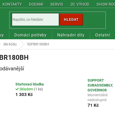
KONTAKTY
DODÁNÍ
SERVIS
20. VÝHOD
SHOW RO
HLEDAT
ky
Domácí potřeby
Náhradní díly
Ostatní
dle kódu
50PBR180BH
BR180BH
odávanější
SUPPORT
Startovací kladka
SUBASSEMBLY,
Skladem
(1 ks)
GOVERNOR
1 303 Kč
Momentálně
nedostupné
71 Kč