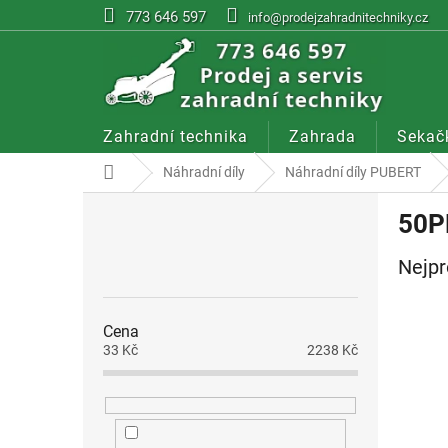
Přejít
773 646 597
info@prodejzahradnitechniky.cz
na
obsah
Zahradní technika
Zahrada
Sekač
Domů
Náhradní díly
Náhradní díly PUBERT
P
50P
o
s
Nejpr
t
r
a
Cena
n
33
Kč
2238
Kč
n
í
p
a
n