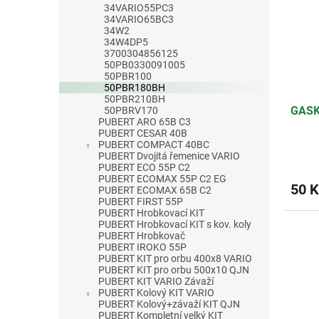
34VARIO55PC3
34VARIO65BC3
34W2
34W4DP5
3700304856125
50PB0330091005
50PBR100
50PBR180BH
50PBR210BH
GASK
50PBRV170
PUBERT ARO 65B C3
PUBERT CESAR 40B
PUBERT COMPACT 40BC
PUBERT Dvojitá řemenice VARIO
PUBERT ECO 55P C2
PUBERT ECOMAX 55P C2 EG
50 K
PUBERT ECOMAX 65B C2
PUBERT FIRST 55P
PUBERT Hrobkovací KIT
PUBERT Hrobkovací KIT s kov. koly
PUBERT Hrobkovač
PUBERT IROKO 55P
PUBERT KIT pro orbu 400x8 VARIO
PUBERT KIT pro orbu 500x10 QJN
PUBERT KIT VARIO Závaží
PUBERT Kolový KIT VARIO
PUBERT Kolový+závaží KIT QJN
PUBERT Kompletní velký KIT