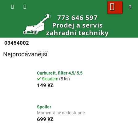
Přejít
na
obsah
NÁKUPNÍ
KOŠÍK
03454002
Nejprodávanější
Carburett. filter 4,5/ 5,5
Skladem
(5 ks)
149 Kč
Spoiler
Momentálně nedostupné
699 Kč