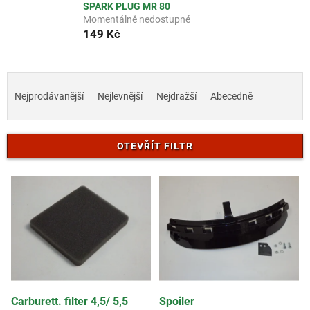
SPARK PLUG MR 80
Momentálně nedostupné
149 Kč
Ř
a
Nejprodávanější
Nejlevnější
Nejdražší
Abecedně
z
e
n
OTEVŘÍT FILTR
í
p
V
r
ý
o
p
d
i
u
s
k
p
t
r
ů
o
d
Carburett. filter 4,5/ 5,5
Spoiler