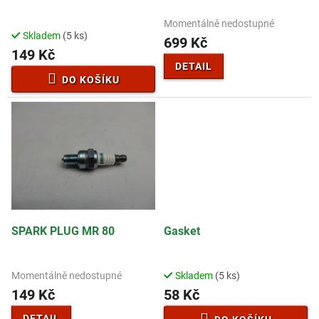
u
k
Momentálně nedostupné
Průměrné
t
Skladem
(5 ks)
hodnocení
699 Kč
ů
149 Kč
produktu
je
DETAIL
5,0
DO KOŠÍKU
z
5
hvězdiček.
SPARK PLUG MR 80
Gasket
Momentálně nedostupné
Skladem
(5 ks)
149 Kč
58 Kč
DETAIL