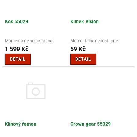
p
d
r
u
o
k
d
t
Koš 55029
Klínek Vision
u
ů
k
t
Momentálně nedostupné
Momentálně nedostupné
ů
1 599 Kč
59 Kč
DETAIL
DETAIL
Klínový řemen
Crown gear 55029