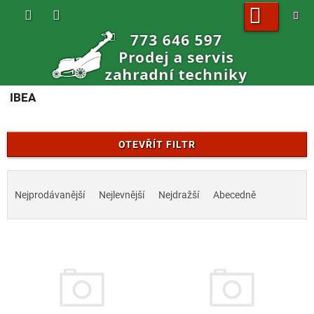
Přejít
na
obsah
NÁKUPNÍ
KOŠÍK
IBEA
OTEVŘÍT FILTR
Ř
a
Nejprodávanější
Nejlevnější
Nejdražší
Abecedně
z
e
V
n
ý
í
p
p
i
r
s
o