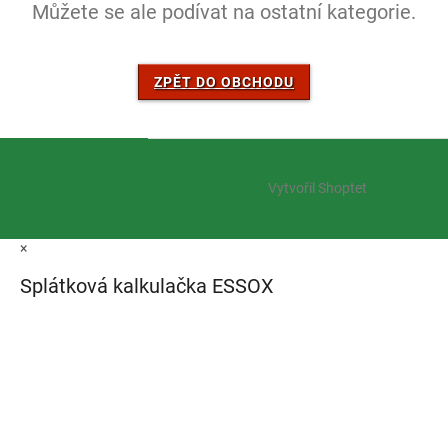
Můžete se ale podívat na ostatní kategorie.
ZPĚT DO OBCHODU
Z
á
Vytvořil Shoptet
p
a
t
×
í
Splátková kalkulačka ESSOX