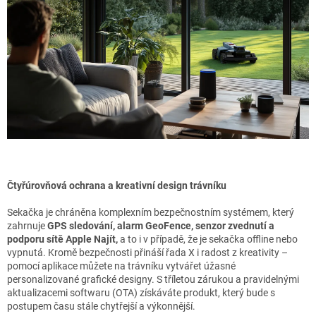
Čtyřúrovňová ochrana a kreativní design trávníku
Sekačka je chráněna komplexním bezpečnostním systémem, který
zahrnuje
GPS sledování, alarm GeoFence, senzor zvednutí a
podporu sítě Apple Najít,
a to i v případě, že je sekačka offline nebo
vypnutá. Kromě bezpečnosti přináší řada X i radost z kreativity –
pomocí aplikace můžete na trávníku vytvářet úžasné
personalizované grafické designy. S tříletou zárukou a pravidelnými
aktualizacemi softwaru (OTA) získáváte produkt, který bude s
postupem času stále chytřejší a výkonnější.