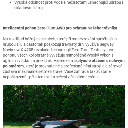
Vysoká odolnost proti vodě a nečistotám usnadňující údržbu i
skladování stroje
Inteligentní pohon Zero-Turn AWD pro ochranu vašeho trávníku
Na rozdíl od běžných sekaček, které při manévrování spoléhají na
hrubou sílu a často tak poškozují travnatý drn, využívá Segway
Navimow X-420E revoluční technologii Zero-Turn. Tento systém
pohonu všech kol obratně vyvažuje mimořádně vysoký výkon s
agilním zvládáním překážek. Výsledkem je
plynulé otáčení s nulovým
poloměrem,
které je srovnatelné s profesionálními stroji, ale zároveň
zůstává maximálně šetrné k trávě. Vaše zahrada tak zůstane
nepoškozená i při intenzivním sečení v členitém terénu.