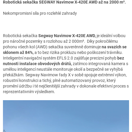
Robotická sekačka SEGWAY Navimow X-420E AWD až na 2000 m².
Nekompromisní síla pro rozlehlé zahrady
Robotická sekačka
Segway Navimow X-420E AWD,
je ideální volbou
pro náročné pozemky s rozlohou až 2 000m². Díky pokročilému
pohonu všech kol (AWD) sekačka suverénně dominuje
na svazích se
sklonem až 84%,
a to bez rizika prokluzu nebo poškození trávníku.
Inteligentní navigační systém EFLS 2.0 zajišťuje precizní pohyb
bez
nutnosti instalace obvodových drátů,
zatímco integrovaná kamera s
umělou inteligencí neustále monitoruje okolí a bezpečně se vyhýbá
překážkám. Segway Navimow řady X v sobě spojuje extrémní výkon,
robustní konstrukci a tichý, plně automatizovaný provoz, který
promění údržbu i té nejčlenitější zahrady v dokonale efektivní proces s
reprezentativním výsledkem.