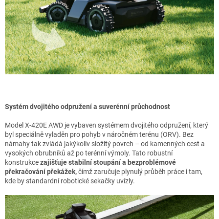
Systém dvojitého odpružení a suverénní průchodnost
Model X-420E AWD je vybaven systémem dvojitého odpružení, který
byl speciálně vyladěn pro pohyb v náročném terénu (ORV). Bez
námahy tak zvládá jakýkoliv složitý povrch – od kamenných cest a
vysokých obrubníků až po terénní výmoly. Tato robustní
konstrukce
zajišťuje stabilní stoupání a bezproblémové
překračování překážek,
čímž zaručuje plynulý průběh práce i tam,
kde by standardní robotické sekačky uvízly.