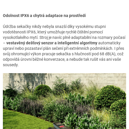
Odolnost IPX6 a chytrá adaptace na prostředí
Údržba sekačky nikdy nebyla snazší díky vysokému stupni
vodotěsnosti IPX6, který umožňuje rychlé čištění pomocí
vysokotlakého mytí. Stroj je navíc plně adaptabilní na rozmary počasí
–
vestavěný dešťový senzor a inteligentní algoritmy
automaticky
upraví nebo pozastaví plán sečení při extrémních podmínkách. I přes
svůj ohromující výkon pracuje sekačka s hlučností pod 68 dB(A), což
odpovídá úrovni běžné konverzace, a nebude tak rušit vás ani vaše
sousedy.