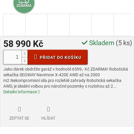
Z
ZDARMA
D
A
R
M
58 990 Kč
Skladem
(5 ks)
A
Měrná
PŘIDAT DO KOŠÍKU
cena:
Jako dárek obdržíte garáž v hodnotě 6599,- Kč ZDARMA! Robotická
sekačka SEGWAY Navimow X-420E AWD až na 2000
m2.Nekompromisní síla pro rozlehlé zahrady Robotická sekačka
AWD, je ideální volbou pro náročné pozemky s rozlohou až 2...
Detailní informace
ZEPTAT SE
HLÍDAT