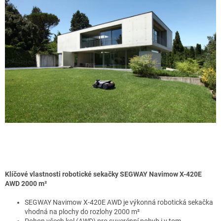
Klíčové vlastnosti robotické sekačky SEGWAY Navimow X-420E
AWD 2000 m²
SEGWAY Navimow X-420E AWD je výkonná robotická sekačka
vhodná na plochy do rozlohy 2000 m²
Pohon všech kol (AWD) pro suverénní pohyb i v tom