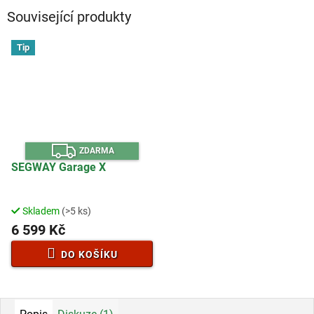
Související produkty
Tip
Z
ZDARMA
D
A
SEGWAY Garage X
R
M
A
Skladem
(>5 ks)
6 599 Kč
DO KOŠÍKU