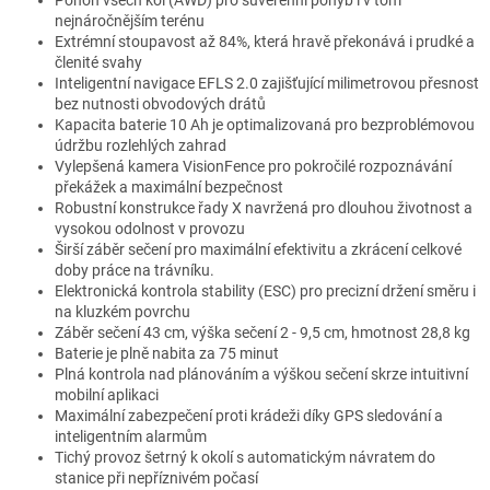
nejnáročnějším terénu
Extrémní stoupavost až 84%, která hravě překonává i prudké a
členité svahy
Inteligentní navigace EFLS 2.0 zajišťující milimetrovou přesnost
bez nutnosti obvodových drátů
Kapacita baterie 10 Ah je optimalizovaná pro bezproblémovou
údržbu rozlehlých zahrad
Vylepšená kamera VisionFence pro pokročilé rozpoznávání
překážek a maximální bezpečnost
Robustní konstrukce řady X navržená pro dlouhou životnost a
vysokou odolnost v provozu
Širší záběr sečení pro maximální efektivitu a zkrácení celkové
doby práce na trávníku.
Elektronická kontrola stability (ESC) pro precizní držení směru i
na kluzkém povrchu
Záběr sečení 43 cm, výška sečení 2 - 9,5 cm, hmotnost 28,8 kg
Baterie je plně nabita za 75 minut
Plná kontrola nad plánováním a výškou sečení skrze intuitivní
mobilní aplikaci
Maximální zabezpečení proti krádeži díky GPS sledování a
inteligentním alarmům
Tichý provoz šetrný k okolí s automatickým návratem do
stanice při nepříznivém počasí