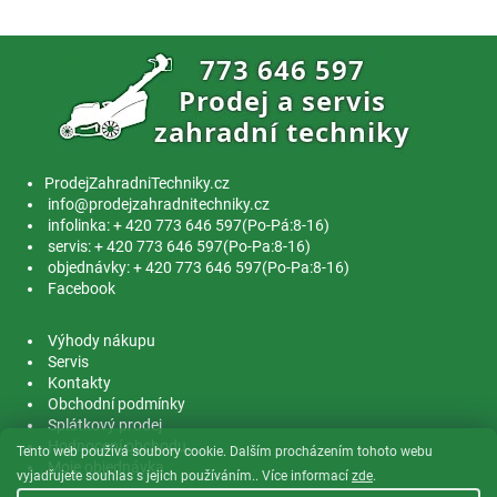
ProdejZahradniTechniky.cz
info@prodejzahradnitechniky.cz
infolinka: + 420 773 646 597(Po-Pá:8-16)
servis: + 420 773 646 597(Po-Pa:8-16)
objednávky: + 420 773 646 597(Po-Pa:8-16)
Facebook
Výhody nákupu
Servis
Kontakty
Obchodní podmínky
Splátkový prodej
Hodnocení obchodu
Tento web používá soubory cookie. Dalším procházením tohoto webu
Moje objednávka
vyjadřujete souhlas s jejich používáním.. Více informací
zde
.