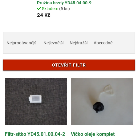
Pružina brzdy YD45.04.00-9
Skladem
(5 ks)
24 Kč
Ř
a
Nejprodávanější
Nejlevnější
Nejdražší
Abecedně
z
e
n
OTEVŘÍT FILTR
í
p
V
r
ý
o
p
d
i
u
s
k
p
t
r
ů
o
d
Filtr-sítko YD45.01.00.04-2
Víčko oleje komplet