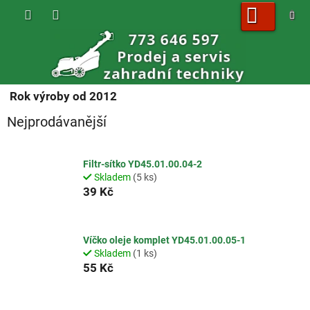
Přejít
na
obsah
NÁKUPNÍ
KOŠÍK
Rok výroby od 2012
Nejprodávanější
Filtr-sítko YD45.01.00.04-2
Skladem
(5 ks)
39 Kč
Víčko oleje komplet YD45.01.00.05-1
Skladem
(1 ks)
55 Kč