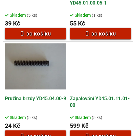
u
YD45.01.00.05-1
k
t
Skladem
(5 ks)
Skladem
(1 ks)
ů
39 Kč
55 Kč
DO KOŠÍKU
DO KOŠÍKU
Pružina brzdy YD45.04.00-9
Zapalování YD45.01.11.01-
00
Skladem
(5 ks)
Skladem
(5 ks)
24 Kč
599 Kč