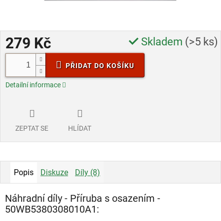
279 Kč
Skladem
(>5 ks)
Měrná
PŘIDAT DO KOŠÍKU
cena:
Detailní informace
ZEPTAT SE
HLÍDAT
Popis
Diskuze
Díly (8)
Náhradní díly - Příruba s osazením -
50WB5380308010A1: