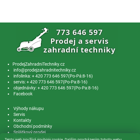
ProdejZahradniTechniky.cz
info@prodejzahradnitechniky.cz
infolinka: + 420 773 646 597(Po-Pá:8-16)
servis: + 420 773 646 597(Po-Pa:8-16)
objednávky: + 420 773 646 597(Po-Pa:8-16)
Facebook
Výhody nákupu
Servis
Kontakty
Obchodní podmínky
Splátkový prodej
Hodnocení obchodu
Tento web používá soubory cookie. Dalším procházením tohoto webu