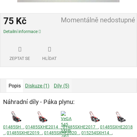
75 Kč
Momentálně nedostupné
Měrná
Detailní informace
cena:
ZEPTAT SE
HLÍDAT
Popis
Diskuze (1)
Díly (5)
Náhradní díly - Páka plynu:
01485SH
,
01485SXHE2014
,
01485SXHE2017
,
01485SXHE2018
,
01485SXHE2019
,
01485SXHE2020
,
015254SXH14
,